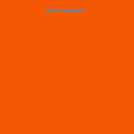
dimitri smilenko
Hermes Horlogerie